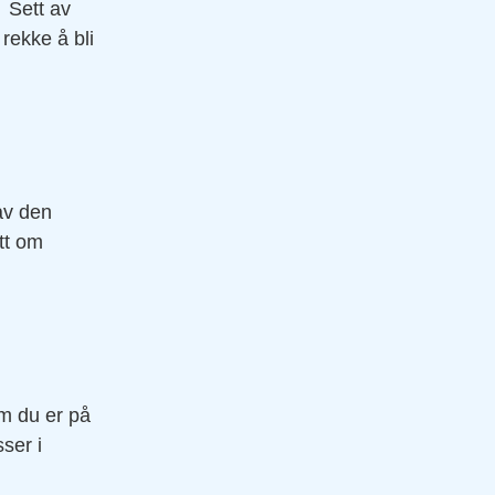
. Sett av
rekke å bli
av den
tt om
m du er på
ser i