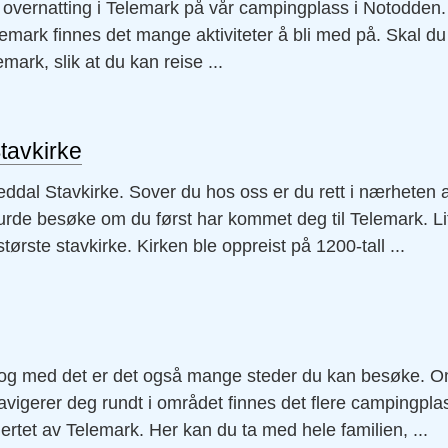
lig overnatting i Telemark på vår campingplass i Notodden
lemark finnes det mange aktiviteter å bli med på. Skal du 
mark, slik at du kan reise ...
tavkirke
Heddal Stavkirke. Sover du hos oss er du rett i nærheten 
urde besøke om du først har kommet deg til Telemark. Li
rste stavkirke. Kirken ble oppreist på 1200-tall ...
, og med det er det også mange steder du kan besøke. O
vigerer deg rundt i området finnes det flere campingplas
ertet av Telemark. Her kan du ta med hele familien, ...