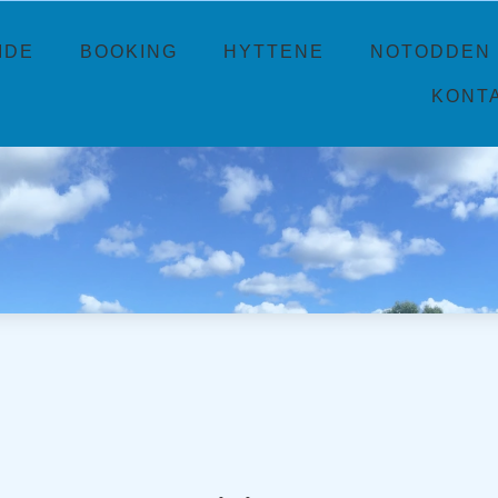
IDE
BOOKING
HYTTENE
NOTODDEN 
KONT