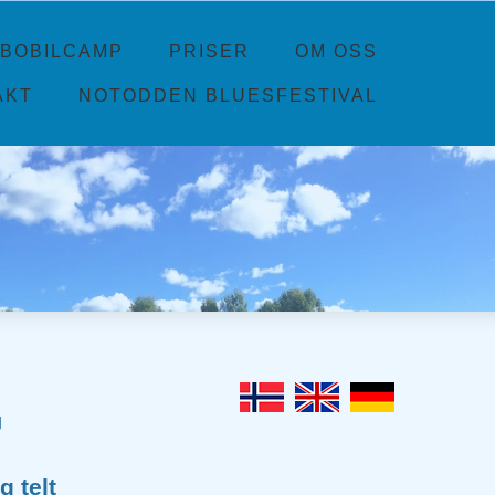
BOBILCAMP
PRISER
OM OSS
AKT
NOTODDEN BLUESFESTIVAL
G
g telt