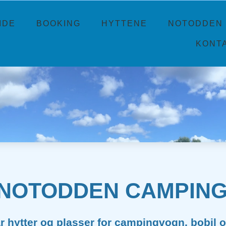
IDE
BOOKING
HYTTENE
NOTODDEN 
KONT
DDEN CAMPIN
r hytter og plasser for campingvogn, bobil o